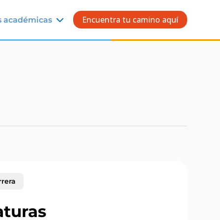
Encuentra tu camino aquí
s académicas
rrera
aturas