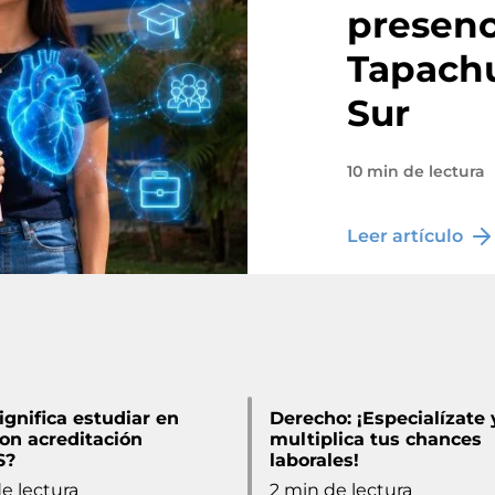
presenc
Tapachu
Sur
10 min de lectura
Leer artículo
ignifica estudiar en
Derecho: ¡Especialízate 
on acreditación
multiplica tus chances
S?
laborales!
e lectura
2 min de lectura