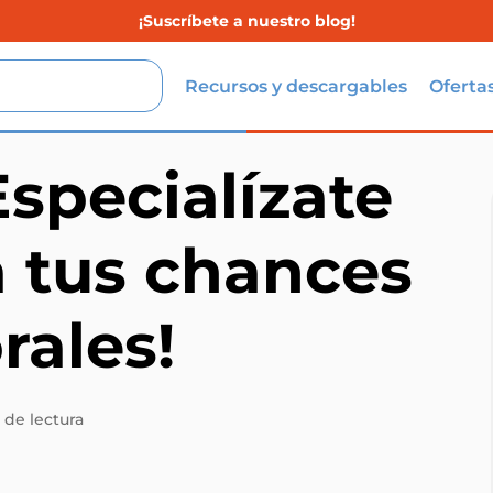
¡Suscríbete a nuestro blog!
Recursos y descargables
Oferta
Especialízate
a tus chances
rales!
 de lectura