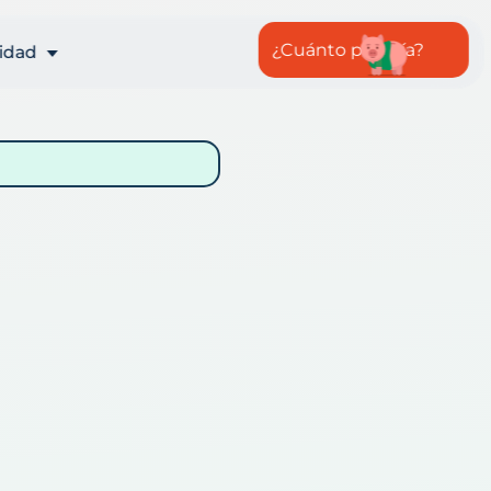
¿Cuánto pagaría?
idad
te y
nde
ntes
es
o
nal