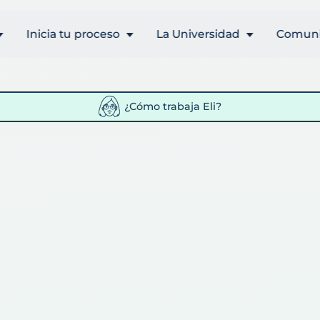
Inicia tu proceso
La Universidad
Comun
Admisiones
Conócenos
Empléa
Programas y becas
Campus
Empre
Calcula tu
Blog
Estudia
colegiatura
Recursos
Docent
¿Cómo trabaja Eli?
Orientador
gratuitos
Cambi
a
Vocacional
vocacio