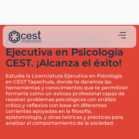
Estudia Licenciatura
Ejecutiva en Psicología
CEST. ¡Alcanza el éxito!
Estudia la Licenciatura Ejecutiva en Psicología
en CEST Tapachula, donde te daremos las
herramientas y conocimientos que te permitirán
formarte como un exitoso profesional capaz de
resolver problemas psicológicos con análisis
crítico y reflexivo con base en diferentes
corrientes apoyadas en la filosofía,
epistemología, y otras teóricas y prácticas para
analizar el comportamiento de la sociedad.